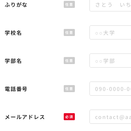
ふりがな
任意
学校名
任意
学部名
任意
電話番号
任意
メールアドレス
必須