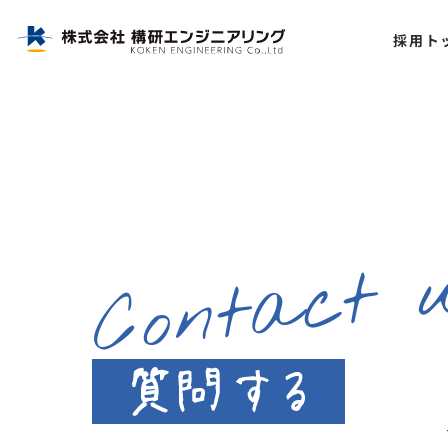
株式会社構研エンジニアリング|北海道のインフラを支える総合建設コンサルタント
採用ト
Contact 