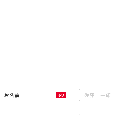
メールフォーム
下記項目をご入力の上、送信してください。
お名前
必須