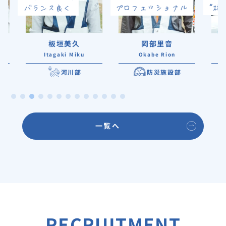
板垣美久
岡部里音
Itagaki Miku
Okabe Rion
Ta
河川部
防災施設部
一覧へ
RECRUITMENT