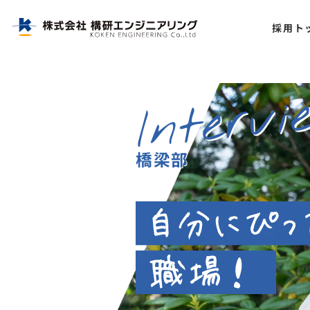
株式会社構研エンジニアリング|北海道のインフラを支える総合建設コンサルタント
採用ト
Intervi
橋梁部