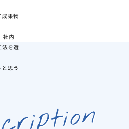
て成果物
。
、社内
工法を選
うと思う
cription