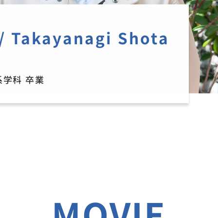
/
Takayanagi Shota
学科 卒業
MOVIE