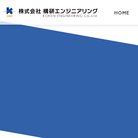
株式会社構研エンジニアリング|北海道のインフラを支える総合建設コンサルタント
HOME