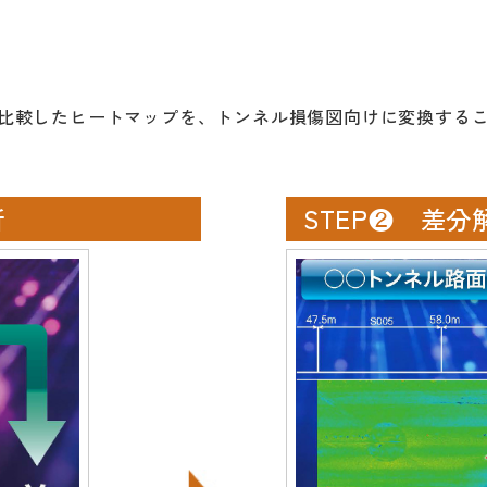
を比較したヒートマップを、トンネル損傷図向けに変換する
析
STEP❷ 差