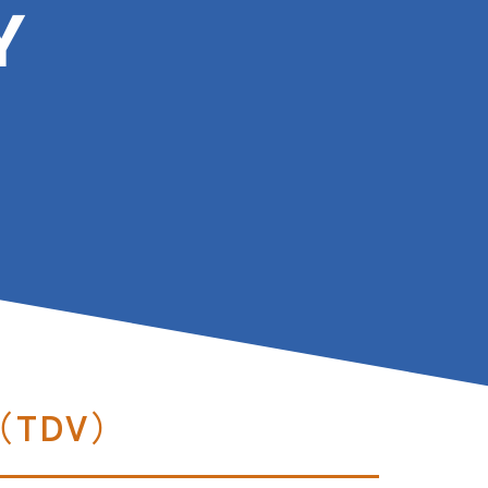
Y
TDV）