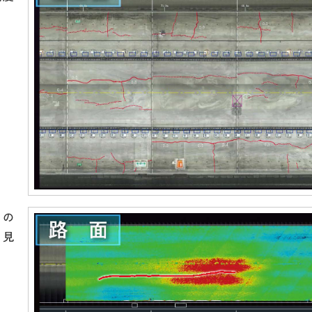
」の
と見