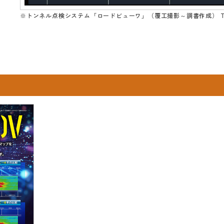
※トンネル点検システム「ロードビューワ」（覆工撮影～調書作成） TN0