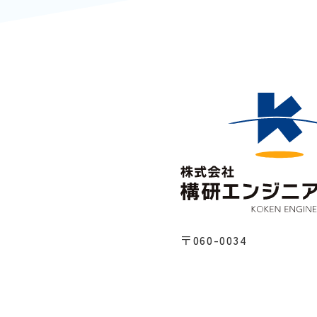
〒060-0034
札幌市中央区北4条東4丁
創成クロス
TEL ／
011-522-5010