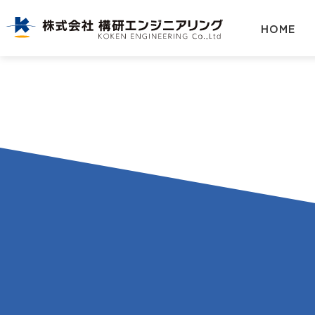
株式会社構研エンジニアリング|北海道のインフラを支える総合建設コンサルタント
HOME